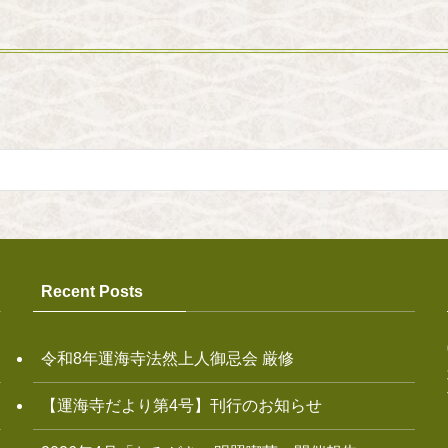
Recent Posts
令和8年運海寺法然上人御忌会 厳修
【運海寺だより第4号】刊行のお知らせ