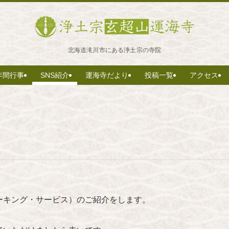
北海道滝川市にある浄土宗の寺院
年間行事
SNS紹介
運海寺だより
投稿一覧
アクセス
ーキング・サービス）のご紹介をします。