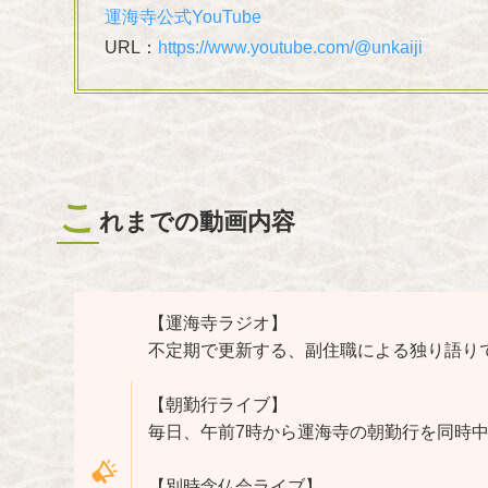
運海寺公式YouTube
URL：
https://www.youtube.com/@unkaiji
こ
れまでの動画内容
【運海寺ラジオ】
不定期で更新する、副住職による独り語り
【朝勤行ライブ】
毎日、午前7時から運海寺の朝勤行を同時
【別時念仏会ライブ】